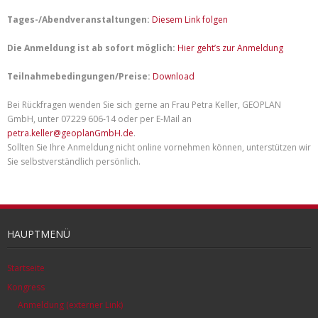
Tages-/Abendveranstaltungen:
Diesem Link folgen
Die Anmeldung ist ab sofort möglich:
Hier geht’s zur Anmeldung
Teilnahmebedingungen/Preise:
Download
Bei Rückfragen wenden Sie sich gerne an Frau Petra Keller, GEOPLAN
GmbH, unter 07229 606-14 oder per E-Mail an
petra.keller@geoplanGmbH.de
.
Sollten Sie Ihre Anmeldung nicht online vornehmen können, unterstützen wir
Sie selbstverständlich persönlich.
HAUPTMENÜ
Startseite
Kongress
Anmeldung (externer Link)