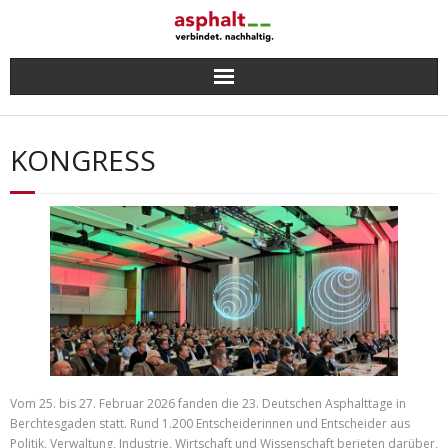
Skip
to
content
Startseite
KONGRESS
Kongress
Fachausstellung
Sponsoren
Impressionen 2024
Anreise / Aufenthalt
Vom 25. bis 27. Februar 2026 fanden die 23. Deutschen Asphalttage in
Kontakt
Berchtesgaden statt. Rund 1.200 Entscheiderinnen und Entscheider aus
Politik, Verwaltung, Industrie, Wirtschaft und Wissenschaft berieten darüber,