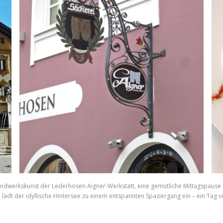
andwerkskunst der Lederhosen Aigner-Werkstatt, eine gemütliche Mittagspause
lädt der idyllische Hintersee zu einem entspannten Spaziergang ein – ein Tag vo