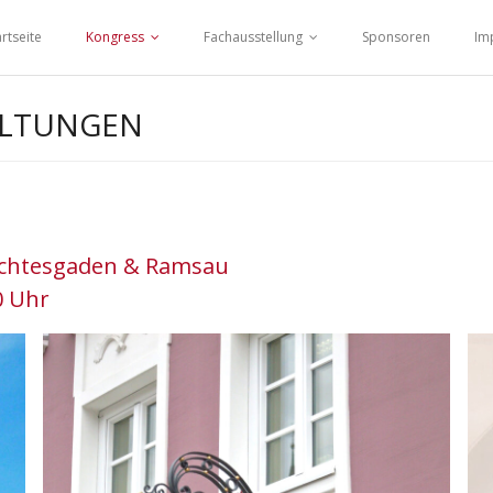
artseite
Kongress
Fachausstellung
Sponsoren
Im
ALTUNGEN
rchtesgaden & Ramsau
0 Uhr